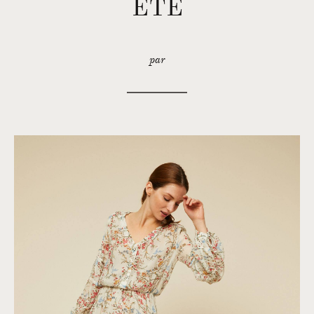
ÉTÉ
par