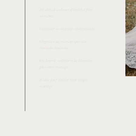
10 idées de cadeaux d’invités à faire
soi-même
Organiser un mariage éco-responsable
Organiser un mariage qui vous
ressemble vraiment
Où louer le mobilier et la décoration
pour votre mariage
8 idées pour réduire votre budget
mariage