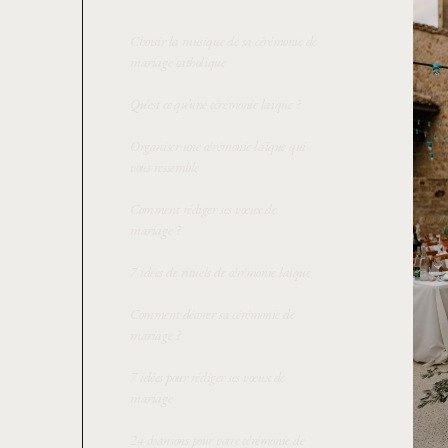
Choisir la musique de sa cérémonie de
mariage catholique
Qu’est ce qu’une cérémonie laïque ?
Organiser une cérémonie laïque qui
vous ressemble
Comment rédiger ses voeux de
mariage ?
7 idées de rituels de cérémonie laïque
Comment décorer sa cérémonie de
mariage ?
7 idées pour rédiger ses voeux de
mariage
24 chansons pour votre cérémonie de