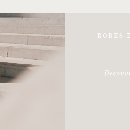
ROBES 
Découvr