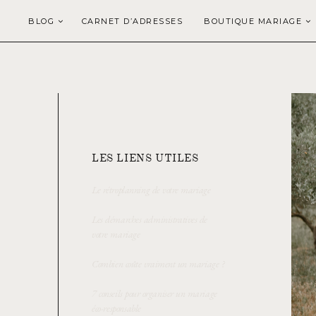
BLOG
CARNET D’ADRESSES
BOUTIQUE MARIAGE
LES LIENS UTILES
Le rétroplanning de votre mariage
Les démarches administratives de
votre mariage
Combien coûte vraiment un mariage ?
7 conseils pour organiser un mariage
éco-responsable