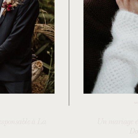
M
esponsable à La
Un mariage éc
Do