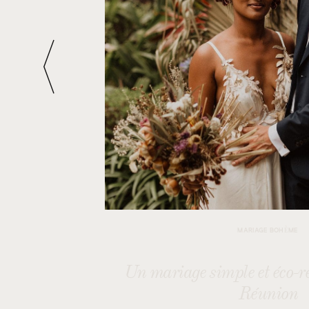
MARIAGE BOHÈME
 le
Un mariage simple et éco-r
Réunion