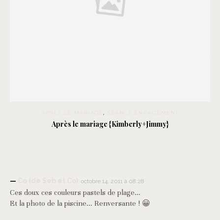
APRÈS LE MARIAGE
,
SÉANCE ENGAGEMENT
Après le mariage {Kimberly+Jimmy}
Co (de Seb et Co)
octobre 14, 2011 à 08:28
Ces doux ces couleurs pastels de plage…
Et la photo de la piscine… Renversante ! 😀