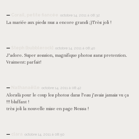
Corail, petite fiancée
octobre 14, 2011 à 08:32
La mariée aux pieds nus a encore grandi ;)Très joli !
Steph {bubblerock}
octobre 14, 2011 à 08:40
J’adore. Super session, magnifique photos sans pretention.
Vraiment: parfait!
Nathanaëlle
octobre 14, 2011 à 08:42
Alorslà pour le coup les photos dans l’eau j’avais jamais vu ça
!!! bluffant !
très joli la nouvelle mise en page Nessa !
clara
octobre 14, 2011 à 08:50