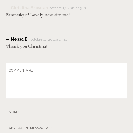
Christina Brosnan
octobre 17, 2011 à 13:18
Fantastique! Lovely new site too!
Nessa B.
octobre 17, 2011 à 13:21
Thank you Christina!
COMMENTAIRE
NOM
*
ADRESSE DE MESSAGERIE
*