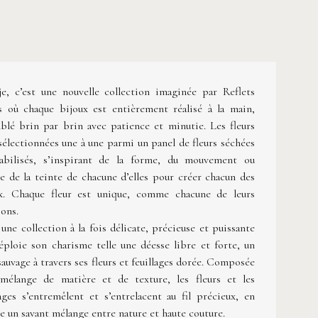
je, c’est une nouvelle collection imaginée par Reflets
s où chaque bijoux est entièrement réalisé à la main,
blé brin par brin avec patience et minutie. Les fleurs
sélectionnées une à une parmi un panel de fleurs séchées
abilisés, s’inspirant de la forme, du mouvement ou
e de la teinte de chacune d’elles pour créer chacun des
x. Chaque fleur est unique, comme chacune de leurs
ions.
 une collection à la fois délicate, précieuse et puissante
éploie son charisme telle une déesse libre et forte, un
sauvage à travers ses fleurs et feuillages dorée. Composée
mélange de matière et de texture, les fleurs et les
lages s’entremêlent et s’entrelacent au fil précieux, en
te un savant mélange entre nature et haute couture.