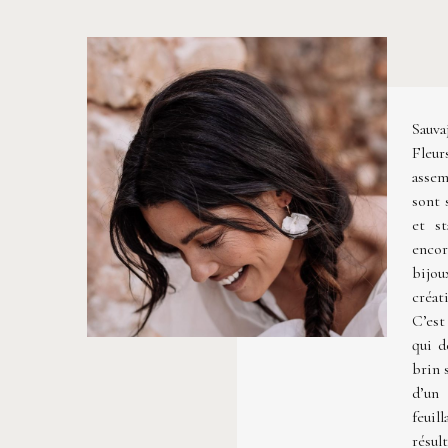
Sauva
Fleur
assem
sont 
et st
encor
bijou
créat
C’est
qui d
brin 
d’un 
feuil
résul