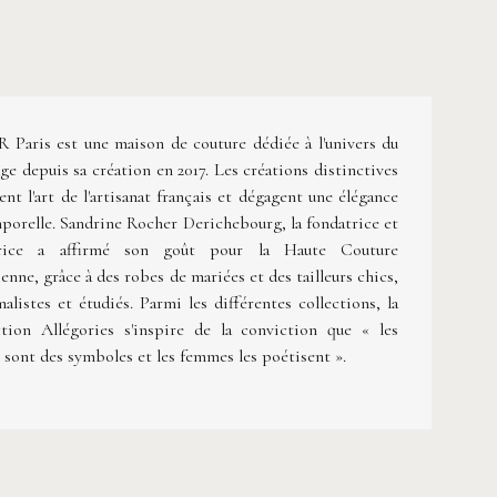
 Paris est une maison de couture dédiée à l'univers du
ge depuis sa création en 2017. Les créations distinctives
tent l'art de l'artisanat français et dégagent une élégance
porelle. Sandrine Rocher Derichebourg, la fondatrice et
trice a affirmé son goût pour la Haute Couture
ienne, grâce à des robes de mariées et des tailleurs chics,
alistes et étudiés. Parmi les différentes collections, la
ction Allégories s'inspire de la conviction que « les
 sont des symboles et les femmes les poétisent ».