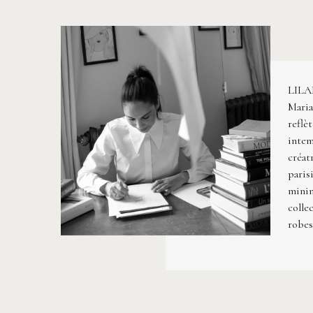
LILAR
Maria
reflè
intem
créa
paris
minim
colle
robes