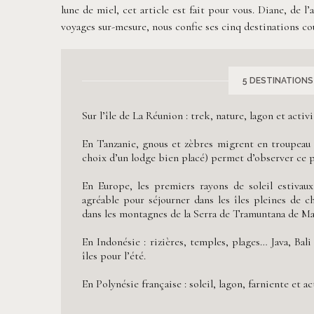
lune de miel, cet article est fait pour vous. Diane, de 
voyages sur-mesure, nous confie ses cinq destinations c
5 DESTINATIONS
Sur l’île de La Réunion : trek, nature, lagon et acti
En Tanzanie, gnous et zèbres migrent en troupeau 
choix d’un lodge bien placé) permet d’observer ce 
En Europe, les premiers rayons de soleil estivau
agréable pour séjourner dans les îles pleines de c
dans les montagnes de la Serra de Tramuntana de Ma
En Indonésie : rizières, temples, plages… Java, Bal
îles pour l’été.
En Polynésie française : soleil, lagon, farniente et a