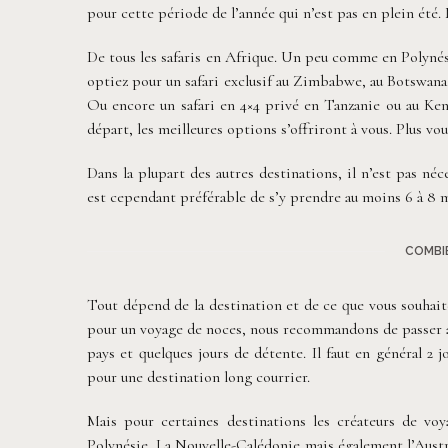
pour cette période de l’année qui n’est pas en plein été. 
De tous les safaris en Afrique. Un peu comme en Polynés
optiez pour un safari exclusif au Zimbabwe, au Botswana
Ou encore un safari en 4×4 privé en Tanzanie ou au Ken
départ, les meilleures options s’offriront à vous. Plus vou
Dans la plupart des autres destinations, il n’est pas néc
est cependant préférable de s’y prendre au moins 6 à 8 m
COMBIE
Tout dépend de la destination et de ce que vous souhait
pour un voyage de noces, nous recommandons de passer au
pays et quelques jours de détente. Il faut en général 2 j
pour une destination long courrier.
Mais pour certaines destinations les créateurs de v
Polynésie, La Nouvelle-Calédonie mais également l’Austra