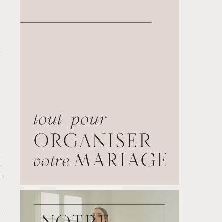
s
.
e
l
r
u
z
a
s