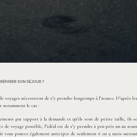
RÉPARER SON SÉJOUR ?
e voyages nécessitent de s’y prendre longtemps à l’avance. D’après le
st notamment le cas :
ents par rapport à la demande et qu’ils sont de petite taille, ils s
e de voyage possible, l’idéal est de s’y prendre à peu près un an avan
ûr vous pouvez également anticiper de seulement 6 ou 9 mois surtou