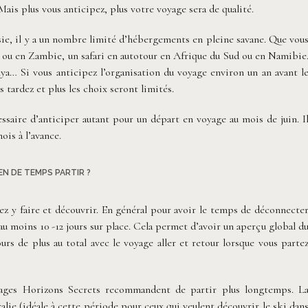
Mais plus vous anticipez, plus votre voyage sera de qualité.
ie, il y a un nombre limité d’hébergements en pleine savane. Que vou
 ou en Zambie, un safari en autotour en Afrique du Sud ou en Namibie
ya… Si vous anticipez l’organisation du voyage environ un an avant l
s tardez et plus les choix seront limités.
essaire d’anticiper autant pour un départ en voyage au mois de juin. I
ois à l’avance.
N DE TEMPS PARTIR ?
ez y faire et découvrir. En général pour avoir le temps de déconnecte
 moins 10 -12 jours sur place. Cela permet d’avoir un aperçu global d
ours de plus au total avec le voyage aller et retour lorsque vous parte
oyages Horizons Secrets recommandent de partir plus longtemps. L
lie (idéale à cette période pour ceux qui veulent découvrir le ski dan