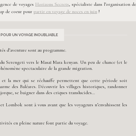
l’agence de voyages
Horizons Secrets
, spécialiste dans l’organisation d
oup de coeur pour
partir en voyage de noces en juin
!
 POUR UN VOYAGE INOUBLIABLE
vités d’aventure sont au programme.
du Serengeti vers le Masaï Mara kenyan. Un peu de chance (et le
phénomène spectaculaire de la grande migration.
x et la mer qui se réchauffe permettent que cette période soit
harme des Baléares. Découvrir les villages historiques, randonner
jorque, se baigner dans des criques translucides…
i et Lombok sont à vous avant que les voyageurs n’envahissent les
ctivités en pleine nature font partie du voyage.