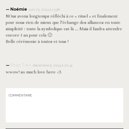
Noémie
juin 23, 2014 à 13:58
NOus avons longtemps réfléchi à ce « rituel » et finalement
pour nous rien de mieux que l’échange des alliances en toute
simplicité : toute la symbolique est là … Mais il faudra attendre
encore 1 an pour cela 🙂
Belle cérémonie à toutes et tous !
Phan Tien
décembre 9, 2015 à 20:41
wwow! so much love here <3
COMMENTAIRE