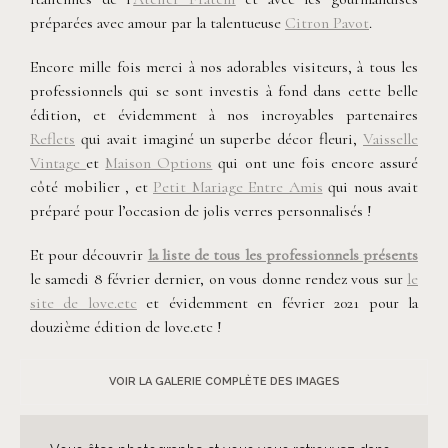
préparées avec amour par la talentueuse
Citron Pavot
.
Encore mille fois merci à nos adorables visiteurs, à tous les
professionnels qui se sont investis à fond dans cette belle
édition, et évidemment à nos incroyables partenaires
Reflets
qui avait imaginé un superbe décor fleuri,
Vaisselle
Vintage
et
Maison Options
qui ont une fois encore assuré
côté mobilier , et
Petit Mariage Entre Amis
qui nous avait
préparé pour l’occasion de jolis verres personnalisés !
Et pour découvrir
la liste de tous les professionnels présents
le samedi 8 février dernier, on vous donne rendez vous sur
le
site de love.etc
et évidemment en février 2021 pour la
douzième édition de love.etc !
VOIR LA GALERIE COMPLÈTE DES IMAGES