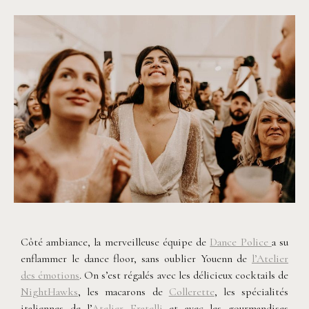
©
Yoris Photographer
©
Yoris Photographer
Côté ambiance, la merveilleuse équipe de
Dance Police
a su
enflammer le dance floor, sans oublier Youenn de
l’Atelier
des émotions
. On s’est régalés avec les délicieux cocktails de
NightHawks
, les macarons de
Collerette
, les spécialités
italiennes de l’
Atelier Fratelli
et avec les gourmandises