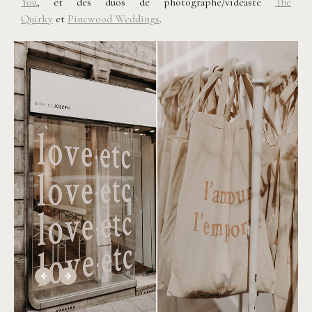
You
, et des duos de photographe/vidéaste
The
Quirky
et
Pinewood Weddings
.