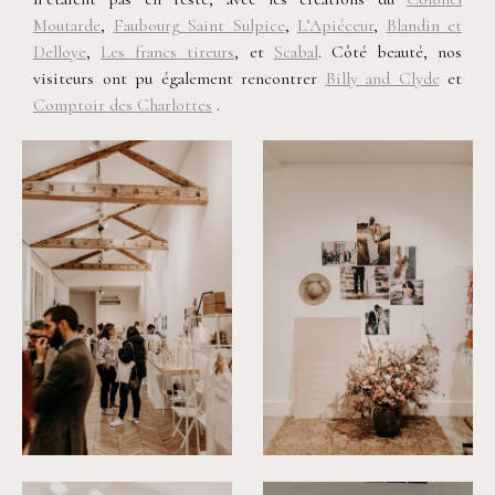
Moutarde
,
Faubourg Saint Sulpice
,
L’Apiéceur
,
Blandin et
Delloye
,
Les francs tireurs
, et
Scabal
. Côté beauté, nos
visiteurs ont pu également rencontrer
Billy and Clyde
et
Comptoir des Charlottes
.
©
Yoris Photographer
©
Yoris Photographer