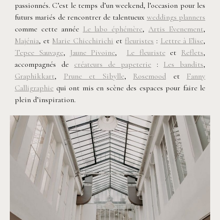
passionnés. C’est le temps d’un weekend, l’occasion pour les
futurs mariés de rencontrer de talentueux
weddings planners
comme cette année
Le labo éphémère
,
Artis Evenement
,
Majénia
, et
Marie Chicchirichi
et
fleuristes
:
Lettre à Elise
,
Tepee Sauvage
,
Jaune Pivoine
,
Le fleuriste
et
Reflets
,
accompagnés de
créateurs de papeterie
:
Les bandits
,
Graphikkart
,
Prune et Sibylle
,
Rosemood
et
Fanny
Calligraphie
qui ont mis en scène des espaces pour faire le
plein d’inspiration.