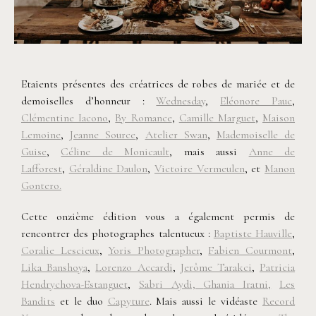
©
Yoris Photographer
Etaients présentes des créatrices de robes de mariée et de
demoiselles d’honneur :
Wednesday
,
Eléonore Pauc
,
Clémentine Iacono
,
By Romance
,
Camille Marguet
,
Maison
Lemoine
,
Jeanne Source
,
Atelier Swan
,
Mademoiselle de
Guise
,
Céline de Monicault
, mais aussi
Anne de
Lafforest
,
Géraldine Daulon
,
Victoire Vermeulen
, et
Manon
Gontero.
Cette onzième édition vous a également permis de
rencontrer des photographes talentueux :
Baptiste Hauville
,
Coralie Lescieux
,
Yoris Photographer
,
Fabien Courmont
,
Lika Banshoya
,
Lorenzo Accardi
,
Jerôme Tarakci
,
Patricia
Hendrychova-Estanguet
,
Sabri Aydi,
Ghania Iratni,
Les
Bandits
et le duo
Capyture
. Mais aussi le vidéaste
Record