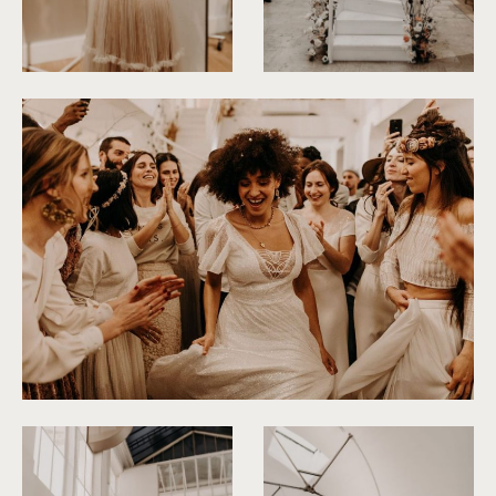
©
Yoris Photographer
©
Yoris Photographer
©
Yoris Photographer