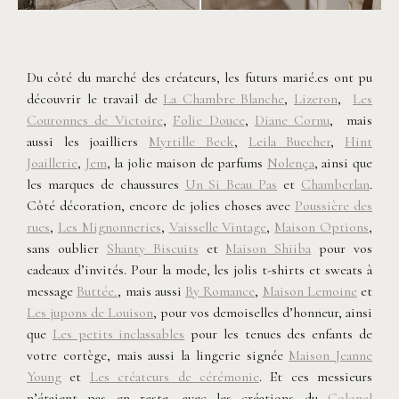
Du côté du marché des créateurs, les futurs marié.es ont pu
découvrir le travail de
La Chambre Blanche
,
Lizeron
,
Les
Couronnes de Victoire
,
Folie Douce
,
Diane Cornu
, mais
aussi les joailliers
Myrtille Beck
,
Leila Buecher
,
Hint
Joaillerie
,
Jem
, la jolie maison de parfums
Nolença
, ainsi que
les marques de chaussures
Un Si Beau Pas
et
Chamberlan
.
Côté décoration, encore de jolies choses avec
Poussière des
rues
,
Les Mignonneries
,
Vaisselle Vintage
,
Maison Options
,
sans oublier
Shanty Biscuits
et
Maison Shiiba
pour vos
cadeaux d’invités. Pour la mode, les jolis t-shirts et sweats à
message
Buttée.
, mais aussi
By Romance
,
Maison Lemoine
et
Les jupons de Louison
, pour vos demoiselles d’honneur, ainsi
que
Les petits inclassables
pour les tenues des enfants de
votre cortège, mais aussi la lingerie signée
Maison Jeanne
Young
et
Les créateurs de cérémonie
. Et ces messieurs
n’étaient pas en reste, avec les créations du
Colonel