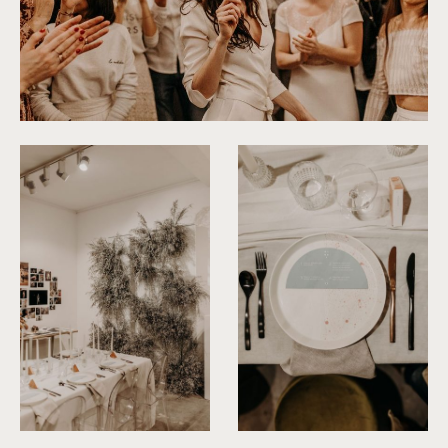
©
Yoris Photographer
©
Yoris Photographer
©
Yoris Photographer