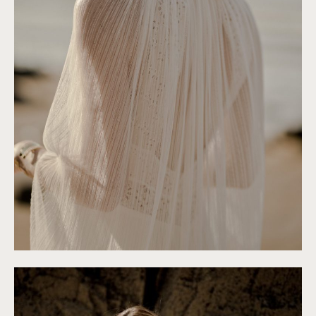
©
Solveig & Ronan