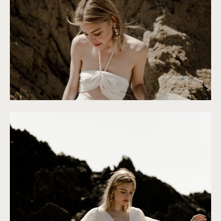
©
Solveig & Ronan