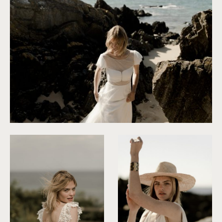
©
Solveig & Ronan