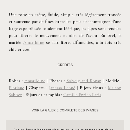
©
Solveig & Ronan
Une robe en crêpe, fluide, simple, très légèrement froncée
et soutenue par de fines bretelles peut s’accompagner d’une
large cape plissée totalement féérique, les jupes sont fendues
pour libérer le mouvement et aller de l’avant. En bref, la
mariée
Amarildine
se fait libre, affranchies, à la fois très
chic et cool.
CRÉDITS
Robes :
Amarildine
|
Photos :
Solveig and Ronan
|
Modèle :
Floriane
|
Chapeau :
Janessa Leoné
|
Bijoux fleurs :
Maison
Sabben
|
Bijoux or et raphia :
Camille Enrico Paris
VOIR LA GALERIE COMPLÈTE DES IMAGES