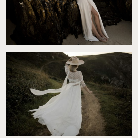
©
Solveig & Ronan