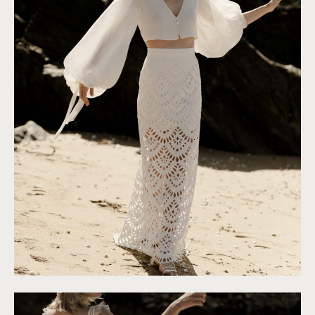
©
Solveig & Ronan