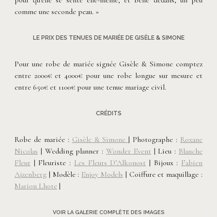
pour qu’elle se sente elle-même, et belle dedans, un peu
comme une seconde peau. »
LE PRIX DES TENUES DE MARIÉE DE GISÈLE & SIMONE
Pour une robe de mariée signée Gisèle & Simone comptez
entre 2000€ et 4000€ pour une robe longue sur mesure et
entre 650€ et 1100€ pour une tenue mariage civil.
CRÉDITS
Robe de mariée :
Gisèle & Simone
| Photographe :
Roxane
Nicolas
| Wedding planner :
Wonder Event
| Lieu :
Blanche
Fleur
| Fleuriste :
Les Fleurs D’Alkonost
| Bijoux :
Fabien
Ajzenberg
| Modèle :
Enjoy Models
| Coiffure et maquillage :
Marion Lhote
|
VOIR LA GALERIE COMPLÈTE DES IMAGES