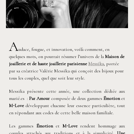
A
udace, fougue, et innovation, voilà comment, en
quelques mots, on pourrait résumer l’univers de la
Maison de
joaillerie et de haute joaillerie parisienne
Messika
, portée
par sa créatrice Valérie Messika qui conçoit des bijoux pour
tous les couples, quel que soit leur style.
Messika présente cette année, une collection dédiée aux
marié.es :
Par Amour
composée de deux gammes
Émotion
et
M-Love
développant chacune leur essence particulière, tout
en répondant aux codes de cette belle maison familiale.
Les gammes
Émotion
et
M-Love
rendent hommage aux
couples attachés aux traditions et à la simplicité.
Une