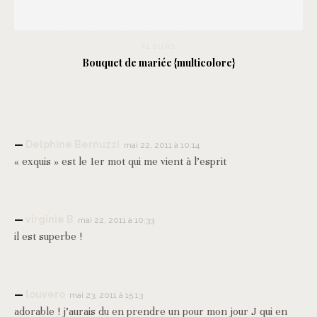
FLEURS
Bouquet de mariée {multicolore}
Delphine Bernuzzi
mai 22, 2011 à 10:14
« exquis » est le 1er mot qui me vient à l’esprit
virginie B
mai 22, 2011 à 10:33
il est superbe !
louvero
mai 23, 2011 à 15:13
adorable ! j’aurais du en prendre un pour mon jour J qui en