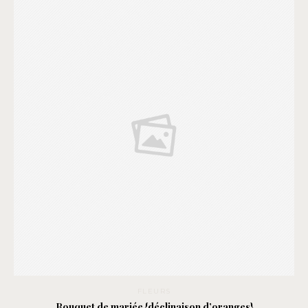
FLEURS
Bouquet de mariée {déclinaison d’oranges}