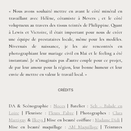
« Nous avons souhaité mettre en avant le côté minéral en
travaillant avec Hélène, céramiste à Nevers ; et le côté
voluptueux au travers des tissus teintés de Philippine. Quant
à Lewis et Victoire, il était important pour nous de créer
une équipe de prestataires locale, même pour les modèles.
Nivernais de naissance, je les aie rencontrés en
photographiant leur mariage civil en Mai et le feeling a été
instantané. Je n’imaginais pas d’autre couple pour ce projet,
de par leur amour pour la région, leur bonne humeur et leur
envie de mettre en valeur le travail local. »
CRÉDITS
DA & Scénographie :
Noces
| Batelier :
Seb – Balade en
Loire
| Fleuriste :
Fleurs Fabre
| Photographes :
Clara
Martigny
&
Ilkeys
| Mise en beauté coiffure :
Madame Didi
|
Mise en beauté maquillage :
AM Maquillage
| Teintures