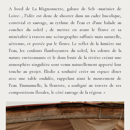
A bord de La Mignonnette, gabare de Seb -marinier de
Loire- , l’idée est donc de shooter dans un cadre bucolique,
convivial et sauvage, au rythme de l’eau et d’une balade au
coucher du soleil ; de mettre en avant le fleuve et sa
minéralité à travers une scénographie raffinée mais naturelle,
aérienne, et portée par le fleuve. Le reflet de la lumière sur
l’eau, les couleurs flamboyantes du soleil, les odeurs de la
nature environnante et le doux bruit de la rivière créant une
atmosphère singulière sont venus naturellement apporté leur
touche au projet. Elodie a souhaité créer un espace dîner
avec une table ondulée, rappelant ainsi le mouvement de
l’eau. Emmanuelle, la fleuriste, a souligné au travers de ses
compositions florales, le côté sauvage de la région. »