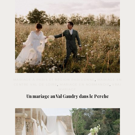
MARIAGE À PARIS ET RÉGION PARISIENNE
,
MARIAGE EN
CENTRE VAL DE LOIRE
,
MARIAGE EN NORMANDIE
,
VRAI
MARIAGE
Un mariage au Val Gaudry dans le Perche