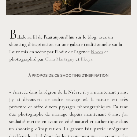
B
alade au fil de l’eau aujourd’hui sur le blog, avec un
shooting d’inspiration sur une gabare traditionnelle sur la
Loire mis en scène par Elodie de l’agence
Noces
et
photographié par
Clara Martigny
et
Ilkeys
.
À PROPOS DE CE SHOOTING D’INSPIRATION
« Arrivée dans la région de la Nièvre il y a maintenant 3 ans,
j’y ai découvert ce cadre sauvage où la nature est très
présente et offre divers paysages photographiques. En tant
que photographe de mariage depuis maintenant 6 ans, j’ai
souhaité mettre en avant ce côté naturel et authentique dans
un shooting d’inspiration. La gabare fait partie intégrante
du décor local, il était évident pour moi que ce serait « the