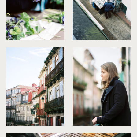
©
Capyture
©
Capyture
©
Capyture
©
Capyture