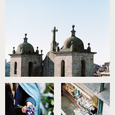
©
Capyture