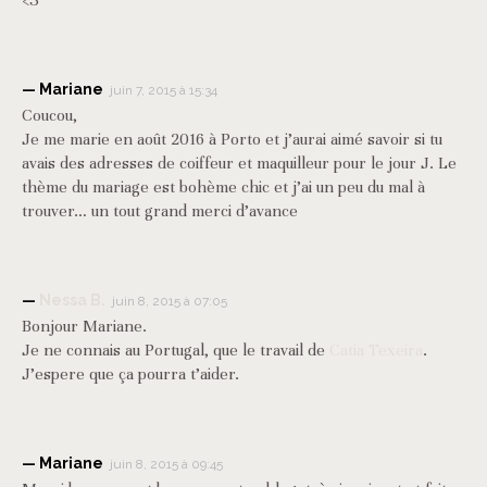
<3
Mariane
juin 7, 2015 à 15:34
Coucou,
Je me marie en août 2016 à Porto et j’aurai aimé savoir si tu
avais des adresses de coiffeur et maquilleur pour le jour J. Le
thème du mariage est bohème chic et j’ai un peu du mal à
trouver… un tout grand merci d’avance
Nessa B.
juin 8, 2015 à 07:05
Bonjour Mariane.
Je ne connais au Portugal, que le travail de
Catia Texeira
.
J’espere que ça pourra t’aider.
Mariane
juin 8, 2015 à 09:45