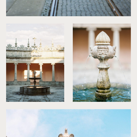
©
Capyture
©
Capyture
©
Capyture