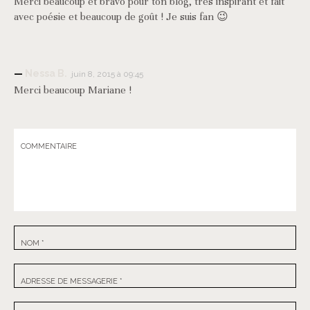
Merci beaucoup et bravo pour ton blog, très inspirant et fait
avec poésie et beaucoup de goût ! Je suis fan 😉
Nessa B.
juin 8, 2015 à 09:45
Merci beaucoup Mariane !
COMMENTAIRE
NOM
*
ADRESSE DE MESSAGERIE
*