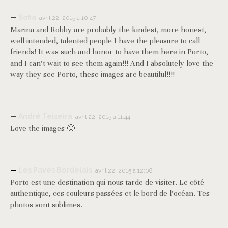
Sofia
avril 22, 2015 à 10:47
Marina and Robby are probably the kindest, more honest,
well intended, talented people I have the pleasure to call
friends! It was such and honor to have them here in Porto,
and I can’t wait to see them again!!! And I absolutely love the
way they see Porto, these images are beautiful!!!!
André Teixeira
avril 22, 2015 à 11:44
Love the images 🙂
Les Pavés Bordelais
avril 22, 2015 à 12:08
Porto est une destination qui nous tarde de visiter. Le côté
authentique, ces couleurs passées et le bord de l’océan. Tes
photos sont sublimes.