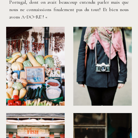
Portugal, dont on avait beaucoup entendu parler mais que
nous ne connaissions finalement pas du tout! Et bien nous
avons A-DO-RE ! «
©
Capyture
©
Capyture