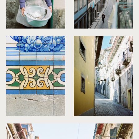
©
Capyture
©
Capyture
©
Capyture
©
Capyture