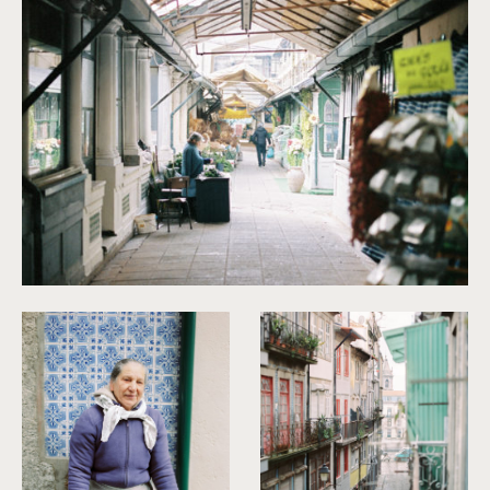
©
Capyture