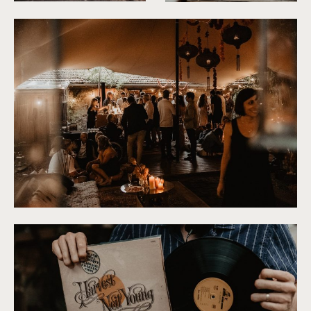
©
Patricia Hendrychova-Estanguet
©
Patricia Hendrychova-Estang
©
Patricia Hendrychova-Estanguet