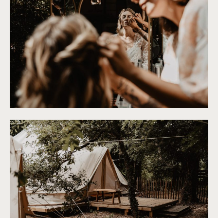
©
Patricia Hendrychova-Estanguet