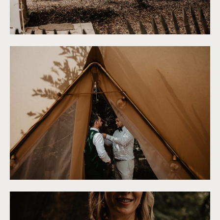
©
Patricia Hendrychova-Estanguet
©
Patricia Hendrychova-Estanguet