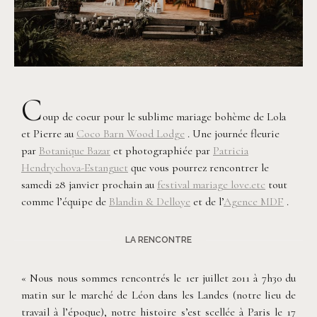
C
oup de coeur pour le sublime mariage bohème de Lola
et Pierre au
Coco Barn Wood Lodge
. Une journée fleurie
par
Botanique Bazar
et photographiée par
Patricia
Hendrychova-Estanguet
que vous pourrez rencontrer le
samedi 28 janvier prochain au
festival mariage love.etc
tout
comme l’équipe de
Blandin & Delloye
et de l’
Agence MDF
.
LA RENCONTRE
« Nous nous sommes rencontrés le 1er juillet 2011 à 7h30 du
matin sur le marché de Léon dans les Landes (notre lieu de
travail à l’époque), notre histoire s’est scellée à Paris le 17