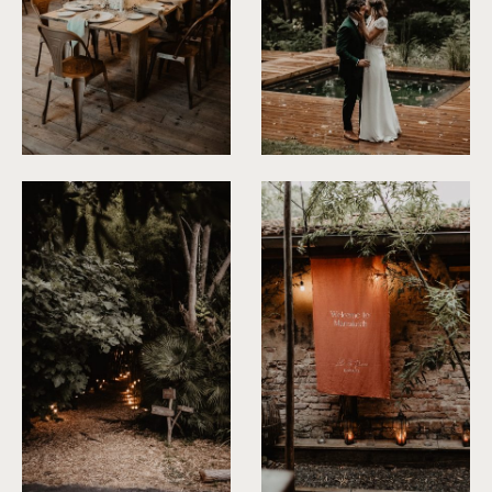
©
Patricia Hendrychova-Estanguet
©
Patricia Hendrychova-Estang