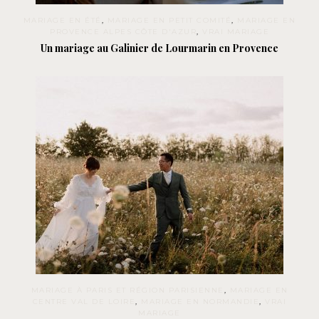
MARIAGE EN ÉTÉ
,
MARIAGE EN PETIT COMITÉ
,
MARIAGE EN
PROVENCE ALPES CÔTE D'AZUR
,
VRAI MARIAGE
Un mariage au Galinier de Lourmarin en Provence
MARIAGE À PARIS ET RÉGION PARISIENNE
,
MARIAGE EN
CENTRE VAL DE LOIRE
,
MARIAGE EN NORMANDIE
,
VRAI
MARIAGE