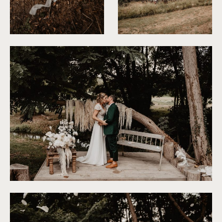
©
Patricia Hendrychova-Estanguet
©
Patricia Hendrychova-Estang
©
Patricia Hendrychova-Estanguet