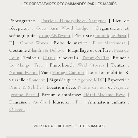
LES PRESTATAIRES RECOMMANDÉS PAR LES MARIÉS
Photographe :
Patricia Hendrychova-Estanguet
| Lieu de
réception :
Coco Barn Wood Lodge
| Organisation et
scénographie :
drougARTevent
| Fleuriste :
Botanique Bazar
|
DJ :
Goood Waves
| Robe de mariée :
Elise Martimort
|
Costume :
Blandin & Delloye
| Maquillage et coiffure :
Peau de
Loup
| Traiteur :
Citrus
| Cocktails :
Tommy’s Fizz
| Brunch :
Le Mango Tree
| Photobooth :
Wild Stories
| Tentes :
Nomad’Events
| Van :
Vintage Camper
| Location mobilier &
vaisselle :
Souchon
| Signalétique :
Agence MDF
| Papeterie :
Prune & Sybille
| Location déco:
Nabie dit oui
et
Agence
Jérôme Perri
| Parfum d’ambiance:
Hôtel Madame Rêve
|
Danseuse :
Aurélie
| Musicien :
Far
| Animation enfants :
Ô’évent
|
VOIR LA GALERIE COMPLÈTE DES IMAGES