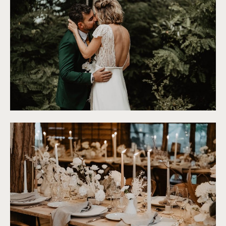
©
Patricia Hendrychova-Estanguet