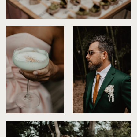
©
Patricia Hendrychova-Estanguet
©
Patricia Hendrychova-Estanguet
©
Patricia Hendrychova-Estang