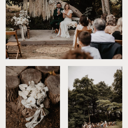
©
Patricia Hendrychova-Estanguet