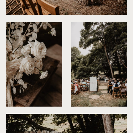
©
Patricia Hendrychova-Estanguet
©
Patricia Hendrychova-Estanguet
©
Patricia Hendrychova-Estang