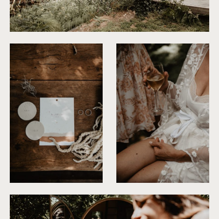
©
Patricia Hendrychova-Estanguet
©
Patricia Hendrychova-Estanguet
©
Patricia Hendrychova-Estang