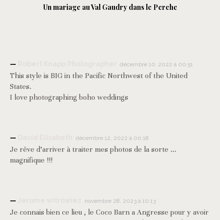
Un mariage au Val Gaudry dans le Perche
Robert Knapp Photographer
décembre 10, 2022 à 00:51
This style is BIG in the Pacific Northwest of the United
States.
I love photographing boho weddings
David Elisabeth
décembre 12, 2022 à 00:18
Je rêve d’arriver à traiter mes photos de la sorte …
magnifique !!!
Jerome witrowiez
novembre 28, 2023 à 10:13
Je connais bien ce lieu , le Coco Barn a Angresse pour y avoir