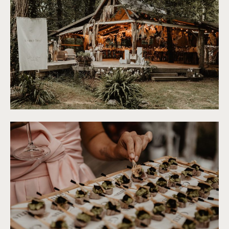
©
Patricia Hendrychova-Estanguet