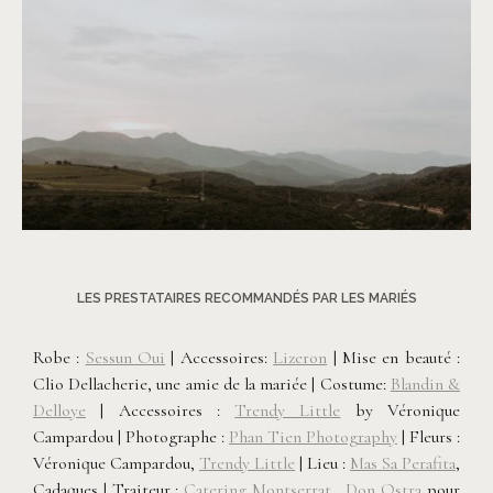
©
Phan Tien Photography
LES PRESTATAIRES RECOMMANDÉS PAR LES MARIÉS
Robe :
Sessun Oui
| Accessoires:
Lizeron
| Mise en beauté :
Clio Dellacherie, une amie de la mariée | Costume:
Blandin &
Delloye
| Accessoires :
Trendy Little
by Véronique
Campardou | Photographe :
Phan Tien Photography
| Fleurs :
Véronique Campardou,
Trendy Little
| Lieu :
Mas Sa Perafita
,
Cadaques | Traiteur :
Catering Montserrat
,
Don Ostra
pour