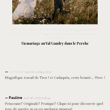
MARIAGE À PARIS ET RÉGION PARISIENNE
,
MARIAGE EN
CENTRE VAL DE LOIRE
,
MARIAGE EN NORMANDIE
,
VRAI
MARIAGE
Un mariage au Val Gaudry dans le Perche
Jordane
avril 16, 2019 à 16:21
Magnifique travail de Tien ! et Cadaqués, cette beauté… Wow !
Pauline
avril 18, 2019 à 18:45
Princesse? Originale? Pratique? Clique ici pour découvrir quel
type de mariée tu es en quelques minutes!