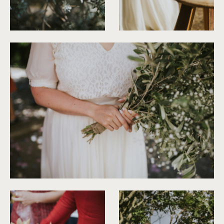
©
Neupap Photography
©
Neupap Photography
©
Neupap Photography