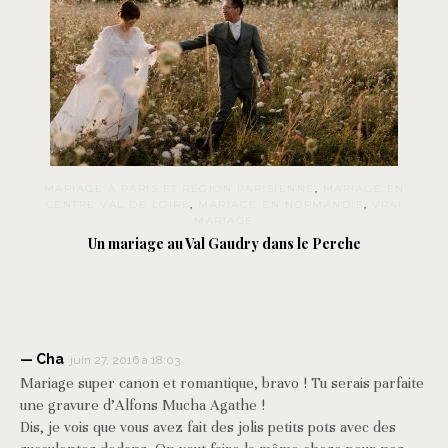
MARIAGE À PARIS ET RÉGION PARISIENNE
,
MARIAGE EN
CENTRE VAL DE LOIRE
,
MARIAGE EN NORMANDIE
,
VRAI
MARIAGE
Un mariage au Val Gaudry dans le Perche
Cha
juin 27, 2016 à 18:03
Mariage super canon et romantique, bravo ! Tu serais parfaite
une gravure d’Alfons Mucha Agathe !
Dis, je vois que vous avez fait des jolis petits pots avec des