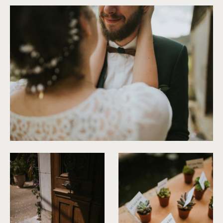
©
Neupap Photography
©
Neupap Photography
©
Neupap Photography