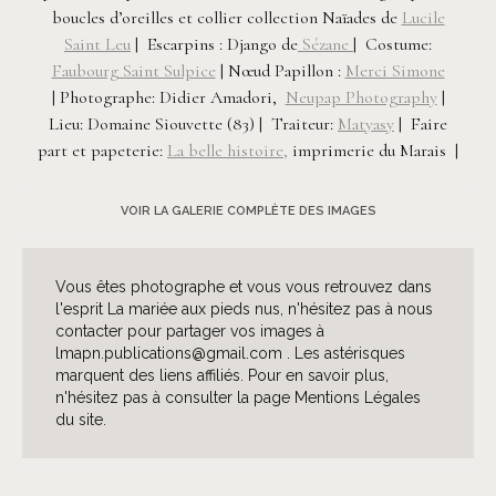
boucles d’oreilles et collier collection Naïades de
Lucile
Saint Leu
| Escarpins : Django de
Sézane
| Costume:
Faubourg Saint Sulpice
| Nœud Papillon :
Merci Simone
| Photographe: Didier Amadori,
Neupap Photography
|
Lieu: Domaine Siouvette (83) | Traiteur:
Matyasy
| Faire
part et papeterie:
La belle histoire,
imprimerie du Marais |
VOIR LA GALERIE COMPLÈTE DES IMAGES
Vous êtes photographe et vous vous retrouvez dans
l'esprit La mariée aux pieds nus, n'hésitez pas à nous
contacter pour partager vos images à
lmapn.publications@gmail.com . Les astérisques
marquent des liens affiliés. Pour en savoir plus,
n'hésitez pas à consulter la page Mentions Légales
du site.