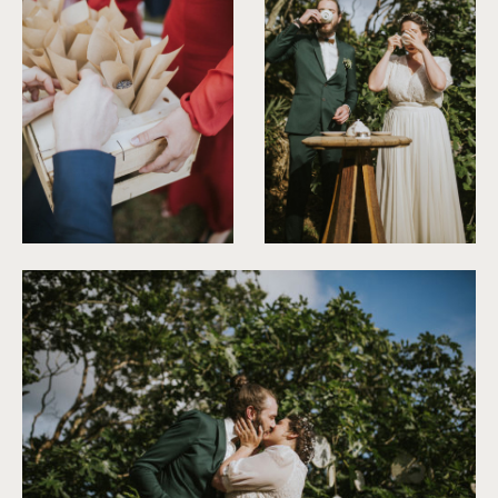
©
Neupap Photography
©
Neupap Photography