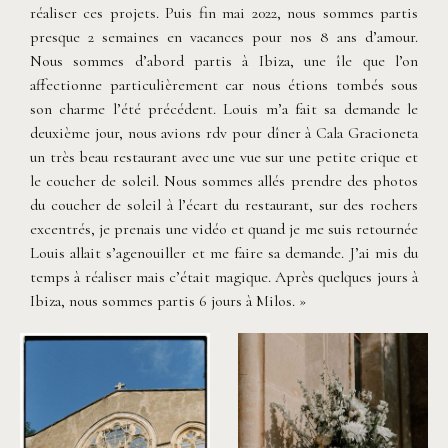
réaliser ces projets. Puis fin mai 2022, nous sommes partis
presque 2 semaines en vacances pour nos 8 ans d’amour.
Nous sommes d’abord partis à Ibiza, une île que l’on
affectionne particulièrement car nous étions tombés sous
son charme l’été précédent. Louis m’a fait sa demande le
deuxième jour, nous avions rdv pour dîner à Cala Gracioneta
un très beau restaurant avec une vue sur une petite crique et
le coucher de soleil. Nous sommes allés prendre des photos
du coucher de soleil à l’écart du restaurant, sur des rochers
excentrés, je prenais une vidéo et quand je me suis retournée
Louis allait s’agenouiller et me faire sa demande. J’ai mis du
temps à réaliser mais c’était magique. Après quelques jours à
Ibiza, nous sommes partis 6 jours à Milos. »