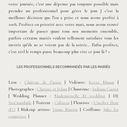
votre journée, c’est une dépense pas toujours possible mais
prendre un professionnel pour gérer le jour J c’est la
meilleure décision que l’on a prise et nous avons profité à
100%. Profitez en priorité avec votre mari, nous avons trouvé
important de passer quasi tous nos moments ensemble,
parfois certains mariés veulent tellement satisfaire tous les
invités qu’ils ne se voient pas de la soirée… Enfin profitez,
c’est réel le temps passe beaucoup plus vite ce jour là ! »
LES PROFESSIONNELS RECOMMANDÉS PAR LES MARIÉS
Lieu :
Château de Paraza
| Vidéaste:
Kevin Munar
|
Photographes :
Clarisse et Johan
| Chanteuse :
Indiana Carsin
| Wedding Planner :
Mademoiselle M wedding
| DJ:
Son’nambule
| Traiteur :
Cabiron
| Fleuriste :
L’atelier fleur
d’O
| Makeup artiste:
Diane Martin
| Coiffeuse:
Julie les
coquettes
|