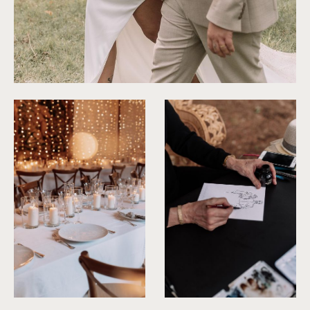
©
Les Bandits
©
Les Bandits
©
Les Bandits