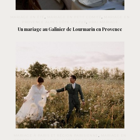
MARIAGE EN ÉTÉ
,
MARIAGE EN PETIT COMITÉ
,
MARIAGE EN
PROVENCE ALPES CÔTE D'AZUR
,
VRAI MARIAGE
Un mariage au Galinier de Lourmarin en Provence
MARIAGE À PARIS ET RÉGION PARISIENNE
,
MARIAGE EN