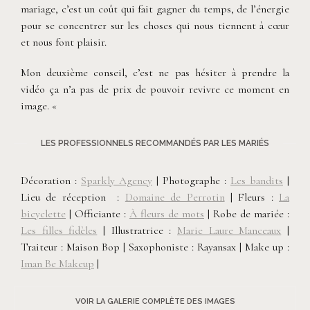
mariage, c’est un coût qui fait gagner du temps, de l’énergie
pour se concentrer sur les choses qui nous tiennent à cœur
et nous font plaisir.
Mon deuxième conseil, c’est ne pas hésiter à prendre la
vidéo ça n’a pas de prix de pouvoir revivre ce moment en
image. «
LES PROFESSIONNELS RECOMMANDÉS PAR LES MARIÉS
Décoration :
Sparkly Agency
| Photographe :
Les bandits
|
Lieu de réception :
Domaine de Perrotin
| Fleurs :
La
bicyclette
| Officiante :
À fleurs de mots
| Robe de mariée :
Les filles fidèles
| Illustratrice :
Marie Laure Manceaux
|
Traiteur : Maison Bop | Saxophoniste : Rayansax | Make up :
Iman Be Makeup
|
VOIR LA GALERIE COMPLÈTE DES IMAGES