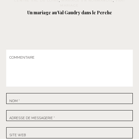
CENTRE VAL DE LOIRE
,
MARIAGE EN NORMANDIE
,
VRAI
MARIAGE
Un mariage au Val Gaudry dans le Perche
COMMENTAIRE
NOM
*
ADRESSE DE MESSAGERIE
*
SITE WEB