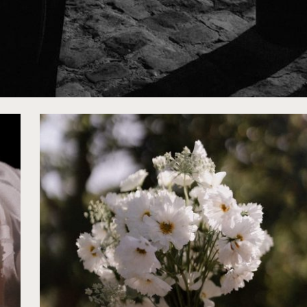
©
Lika Banshoya