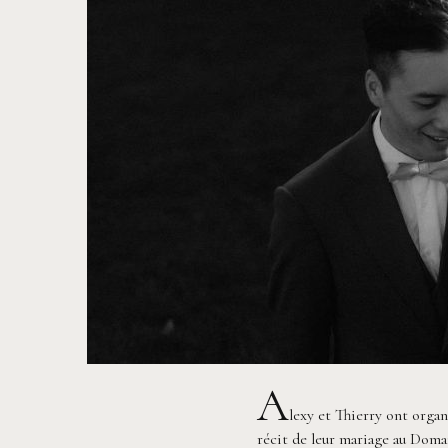
A
lexy et Thierry ont organ
récit de leur mariage au Doma