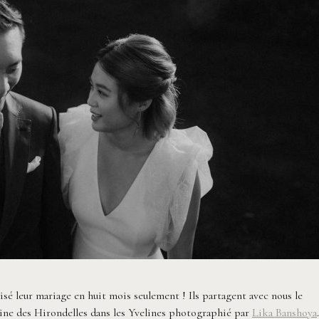
isé leur mariage en huit mois seulement ! Ils partagent avec nous le
ine des Hirondelles dans les Yvelines photographié par
Lika Banshoya
.