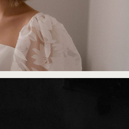
©
Lika Banshoya