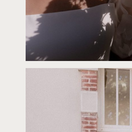
©
Lika Banshoya