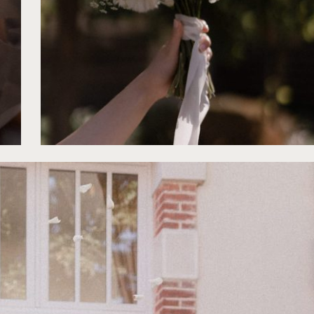
©
Lika Banshoya