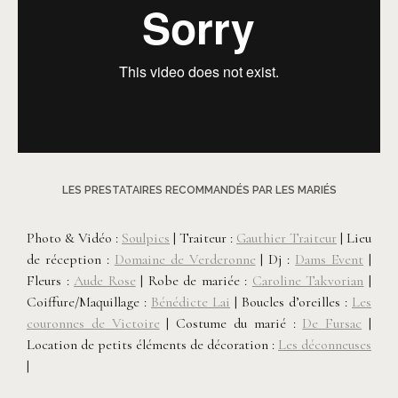
LES PRESTATAIRES RECOMMANDÉS PAR LES MARIÉS
Photo & Vidéo :
Soulpics
| Traiteur :
Gauthier Traiteur
| Lieu
de réception :
Domaine de Verderonne
| Dj :
Dams Event
|
Fleurs :
Aude Rose
| Robe de mariée :
Caroline Takvorian
|
Coiffure/Maquillage :
Bénédicte Lai
| Boucles d’oreilles :
Les
couronnes de Victoire
| Costume du marié :
De Fursac
|
Location de petits éléments de décoration :
Les déconneuses
|