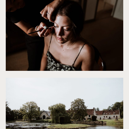
©
Soulpics