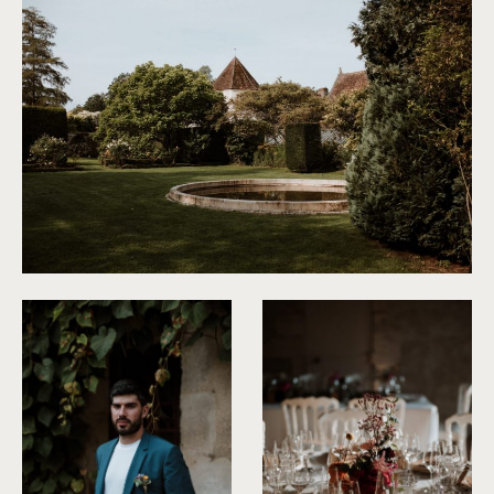
©
Soulpics