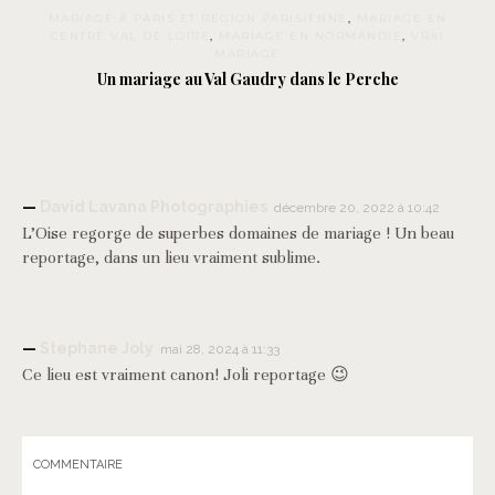
MARIAGE À PARIS ET RÉGION PARISIENNE
,
MARIAGE EN
CENTRE VAL DE LOIRE
,
MARIAGE EN NORMANDIE
,
VRAI
MARIAGE
Un mariage au Val Gaudry dans le Perche
David Lavana Photographies
décembre 20, 2022 à 10:42
L’Oise regorge de superbes domaines de mariage ! Un beau
reportage, dans un lieu vraiment sublime.
Stephane Joly
mai 28, 2024 à 11:33
Ce lieu est vraiment canon! Joli reportage 😉
COMMENTAIRE