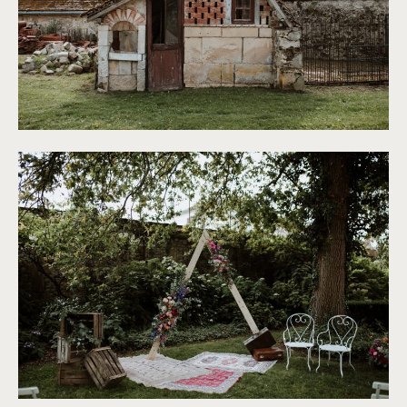
©
Soulpics