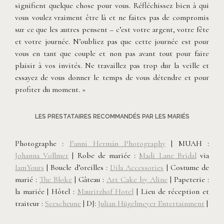
signifient quelque chose pour vous. Réfléchissez bien à qui
vous voulez vraiment être là et ne faites pas de compromis
sur ce que les autres pensent – c’est votre argent, votre fête
et votre journée. N’oubliez pas que cette journée est pour
vous en tant que couple et non pas avant tout pour faire
plaisir à vos invités. Ne travaillez pas trop dur la veille et
essayez de vous donner le temps de vous détendre et pour
profiter du moment. »
LES PRESTATAIRES RECOMMANDÉS PAR LES MARIÉS
Photographe :
Fanni Hermán Photography
| MUAH :
Johanna Vollmer
| Robe de mariée :
Madi Lane Bridal
via
IamYours
| Boucle d’oreilles :
Dila Accessories
| Costume de
marié :
The Bloke
| Gâteau :
Art Cake by Aline
| Papeterie :
la mariée | Hôtel :
Mauritzhof Hotel
| Lieu de réception et
traiteur :
Seescheune
| DJ:
Julian Hügelmeyer Entertainment
|