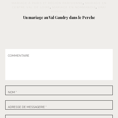
MARIAGE À PARIS ET RÉGION PARISIENNE
,
MARIAGE EN
CENTRE VAL DE LOIRE
,
MARIAGE EN NORMANDIE
,
VRAI
MARIAGE
Un mariage au Val Gaudry dans le Perche
COMMENTAIRE
NOM
*
ADRESSE DE MESSAGERIE
*