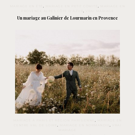
MARIAGE EN ÉTÉ
,
MARIAGE EN PETIT COMITÉ
,
MARIAGE EN
PROVENCE ALPES CÔTE D'AZUR
,
VRAI MARIAGE
Un mariage au Galinier de Lourmarin en Provence
MARIAGE À PARIS ET RÉGION PARISIENNE
,
MARIAGE EN
CENTRE VAL DE LOIRE
,
MARIAGE EN NORMANDIE
,
VRAI
MARIAGE