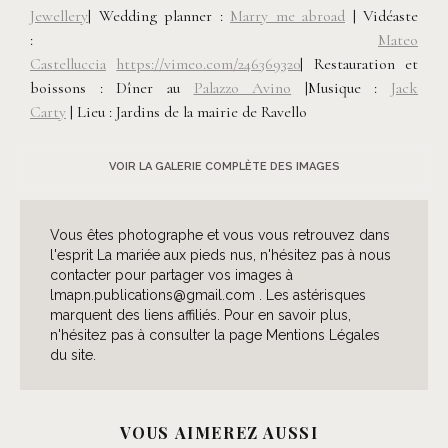
Jewellery
|
Wedding planner :
Marry me abroad
| Vidéaste
:
Mateo
Castelluccia
https://vimeo.com/246369320
|
Restauration et
boissons : Dîner au
Palazzo Avino
|Musique :
Jack
Carty
| Lieu : Jardins de la mairie de Ravello
VOIR LA GALERIE COMPLÈTE DES IMAGES
Vous êtes photographe et vous vous retrouvez dans
l'esprit La mariée aux pieds nus, n'hésitez pas à nous
contacter pour partager vos images à
lmapn.publications@gmail.com . Les astérisques
marquent des liens affiliés. Pour en savoir plus,
n'hésitez pas à consulter la page Mentions Légales
du site.
VOUS AIMEREZ AUSSI