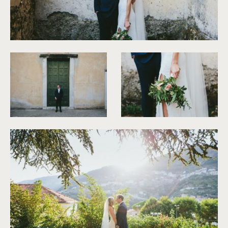
©
Antony Merat
©
Antony Merat
©
Antony Merat