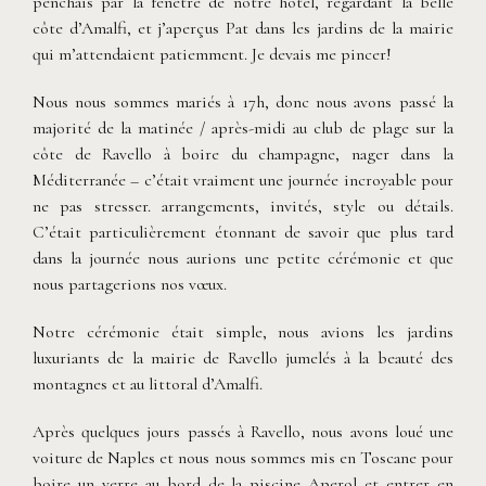
penchais par la fenêtre de notre hôtel, regardant la belle
côte d’Amalfi, et j’aperçus Pat dans les jardins de la mairie
qui m’attendaient patiemment. Je devais me pincer!
Nous nous sommes mariés à 17h, donc nous avons passé la
majorité de la matinée / après-midi au club de plage sur la
côte de Ravello à boire du champagne, nager dans la
Méditerranée – c’était vraiment une journée incroyable pour
ne pas stresser. arrangements, invités, style ou détails.
C’était particulièrement étonnant de savoir que plus tard
dans la journée nous aurions une petite cérémonie et que
nous partagerions nos vœux.
Notre cérémonie était simple, nous avions les jardins
luxuriants de la mairie de Ravello jumelés à la beauté des
montagnes et au littoral d’Amalfi.
Après quelques jours passés à Ravello, nous avons loué une
voiture de Naples et nous nous sommes mis en Toscane pour
boire un verre au bord de la piscine Aperol et entrer en