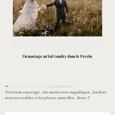
MARIAGE À PARIS ET RÉGION PARISIENNE
,
MARIAGE EN
CENTRE VAL DE LOIRE
,
MARIAGE EN NORMANDIE
,
VRAI
MARIAGE
Un mariage au Val Gaudry dans le Perche
Christophe Titimal
mai 17, 2018 à 09:07
Très beau reportage , les mariés sont magnifiques , les lieux
sont incroyables et les photos naturelles . Bravo !!