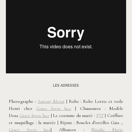
LES ADRESSES
Photographe :
Antony Merat
|
Robe : Robe Lottie et voile
Henri chez
Grace loves lace
|
Chaussures : Modèle
Dosa
Grace loves lace
|
Le costume du marié :
PJT
|
Coiffure
et maquillage : la mariée
|
Bijoux : Boucles d’oreilles Gaia
–
Grace loves lace
| Alliances :
Natalie Marie