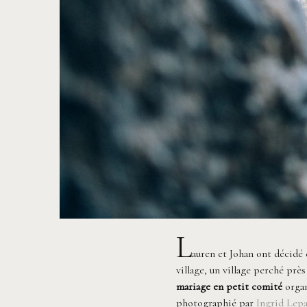
L
auren et Johan ont décidé 
village, un village perché prè
mariage en petit comité
orga
photographié par
Ingrid Lep