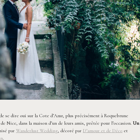
de se dire oui sur la Cote d’Azur, plus précisément à Roquebrune
s de Nice, dans la maison d’un de leurs amis, prêtée pour l’occasion.
Un
nisé par
Wanderlust Wedding
, décoré par
D’amour et de Déco
et
an
.