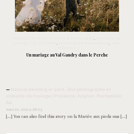
MARIAGE À PARIS ET RÉGION PARISIENNE
,
MARIAGE EN
CENTRE VAL DE LOIRE
,
MARIAGE EN NORMANDIE
,
VRAI
MARIAGE
Un mariage au Val Gaudry dans le Perche
Natural wedding in Gard - Duo photographe et
vidéaste de mariage | Provence, Avignon, Montpellier,
Aix
mars 10, 2021 à 08:03
[…] You can also find this story on la Mariée aux pieds nus […]