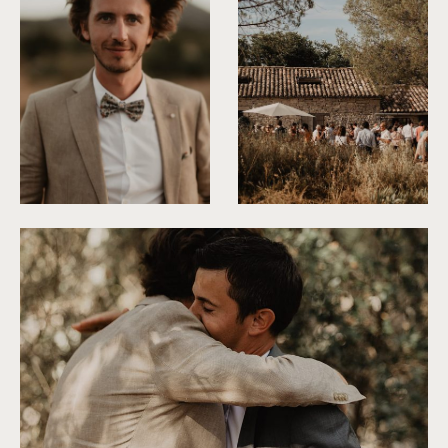
©
Alchemia Wedding
©
Alchemia Wedding