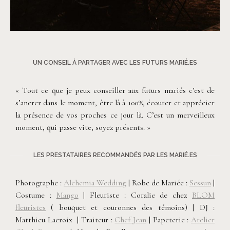
©
Alchemia Wedding
UN CONSEIL À PARTAGER AVEC LES FUTURS MARIÉ.ES
« Tout ce que je peux conseiller aux futurs mariés c’est de
s’ancrer dans le moment, être là à 100%, écouter et apprécier
la présence de vos proches ce jour là. C’est un merveilleux
moment, qui passe vite, soyez présents. »
LES PRESTATAIRES RECOMMANDÉS PAR LES MARIÉ.ES
Photographe :
Alchemia Wedding
| Robe de Mariée :
Sessun
|
Costume :
Mango
| Fleuriste : Coralie de chez
BLOM
fleuristes
( bouquet et couronnes des témoins) | DJ :
Matthieu Lacroix | Traiteur :
Chef Jean
| Papeterie :
Atelier