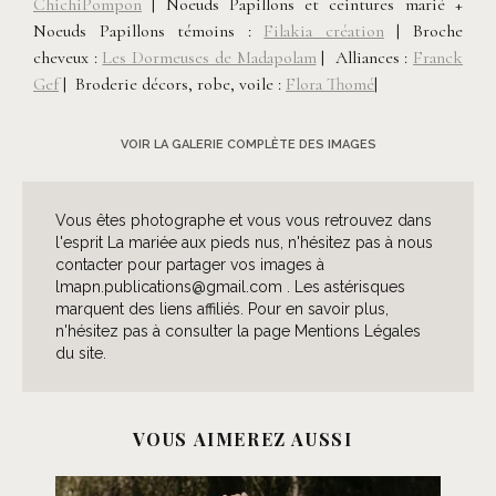
ChichiPompon
| Noeuds Papillons et ceintures marié +
Noeuds Papillons témoins :
Filakia création
| Broche
cheveux :
Les Dormeuses de Madapolam
| Alliances :
Franck
Gef
| Broderie décors, robe, voile :
Flora Thomé
|
VOIR LA GALERIE COMPLÈTE DES IMAGES
Vous êtes photographe et vous vous retrouvez dans
l'esprit La mariée aux pieds nus, n'hésitez pas à nous
contacter pour partager vos images à
lmapn.publications@gmail.com . Les astérisques
marquent des liens affiliés. Pour en savoir plus,
n'hésitez pas à consulter la page Mentions Légales
du site.
VOUS AIMEREZ AUSSI