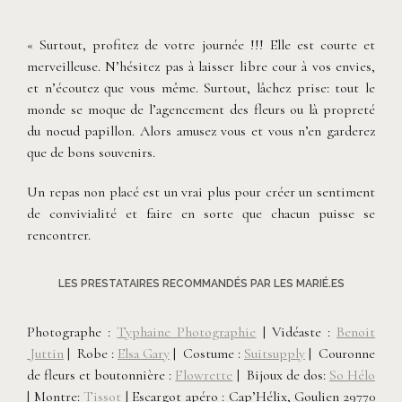
« Surtout, profitez de votre journée !!! Elle est courte et
merveilleuse. N’hésitez pas à laisser libre cour à vos envies,
et n’écoutez que vous même. Surtout, lâchez prise: tout le
monde se moque de l’agencement des fleurs ou là propreté
du noeud papillon. Alors amusez vous et vous n’en garderez
que de bons souvenirs.
Un repas non placé est un vrai plus pour créer un sentiment
de convivialité et faire en sorte que chacun puisse se
rencontrer.
LES PRESTATAIRES RECOMMANDÉS PAR LES MARIÉ.ES
Photographe :
Typhaine Photographie
| Vidéaste :
Benoit
Juttin
| Robe :
Elsa Gary
| Costume :
Suitsupply
| Couronne
de fleurs et boutonnière :
Flowrette
| Bijoux de dos:
So Hélo
| Montre:
Tissot
| Escargot apéro : Cap’Hélix, Goulien 29770