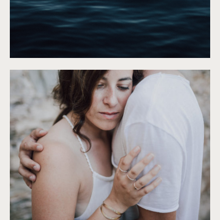
©
Capyture