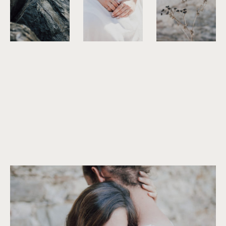
©
Capyture
©
Capyture
©
Capyture