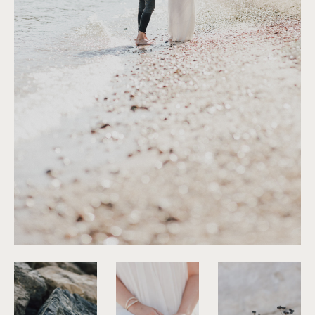
©
Capyture