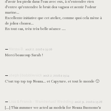
d’avoir les pieds dans l’eau avec eux, à n’entendre rien
d’entre qu’entendre le bruit des vagues et sentir l’odeur
marine…
Excellente initiative que cet atelier, comme quoi cela mène à
de jolies choses…
En tout cas, très très belle séance ….
Nessa B.
août 2, 2016 à 15:08
Merci beaucoup Sarah !
steph | bubblerock
août 2, 2016 à 15:14
C’est top top top Nessa… et Capyture. et tout le monde 🙂
Lisa & Franck - Wanderlust Wedding
août 31, 2016 à 15:28
[…] This summer we acted as models for Nessa Buonomo’s