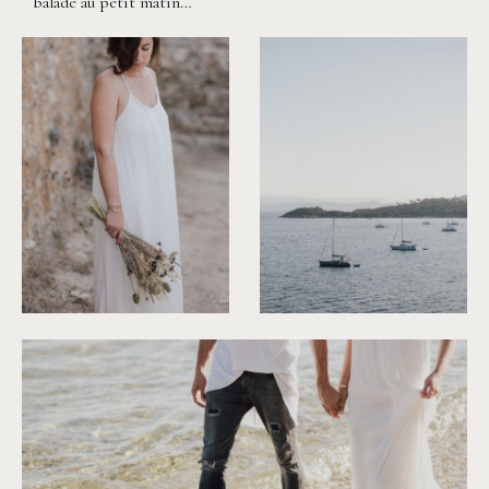
balade au petit matin…
©
Capyture
©
Capyture