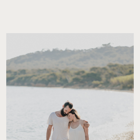
©
Capyture
©
Capyture
©
Capyture