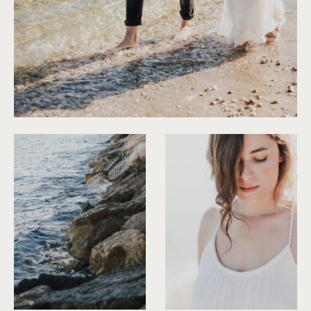
©
Capyture