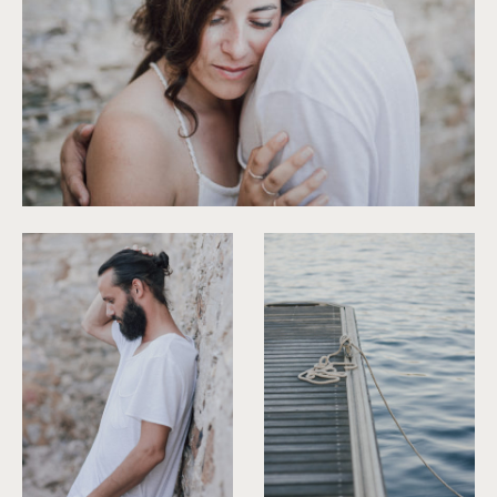
©
Capyture