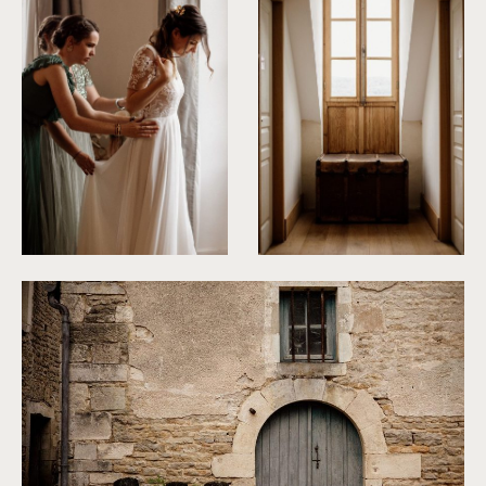
©
Dall'k
©
Dall'k