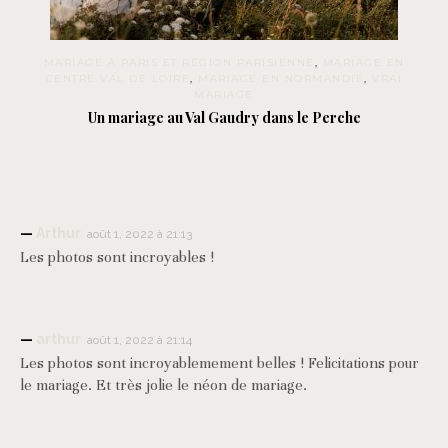
MARIAGE À PARIS ET RÉGION PARISIENNE
,
MARIAGE EN
CENTRE VAL DE LOIRE
,
MARIAGE EN NORMANDIE
,
VRAI
MARIAGE
Un mariage au Val Gaudry dans le Perche
Arthur
août 1, 2022 à 21:13
Les photos sont incroyables !
arthur
août 1, 2022 à 21:14
Les photos sont incroyablemement belles ! Felicitations pour
le mariage. Et très jolie le néon de mariage.