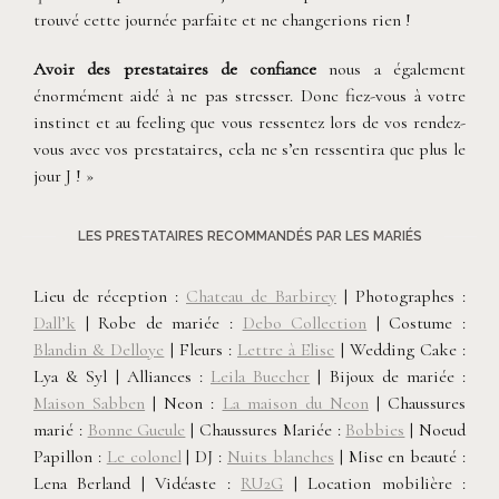
trouvé cette journée parfaite et ne changerions rien !
Avoir des prestataires de confiance
nous a également
énormément aidé à ne pas stresser. Donc fiez-vous à votre
instinct et au feeling que vous ressentez lors de vos rendez-
vous avec vos prestataires, cela ne s’en ressentira que plus le
jour J ! »
LES PRESTATAIRES RECOMMANDÉS PAR LES MARIÉS
Lieu de réception :
Chateau de Barbirey
| Photographes :
Dall’k
| Robe de mariée :
Debo Collection
| Costume :
Blandin & Delloye
| Fleurs :
Lettre à Elise
| Wedding Cake :
Lya & Syl | Alliances :
Leila Buecher
| Bijoux de mariée :
Maison Sabben
| Neon :
La maison du Neon
| Chaussures
marié :
Bonne Gueule
| Chaussures Mariée :
Bobbies
| Noeud
Papillon :
Le colonel
|
DJ :
Nuits blanches
|
Mise en beauté :
Lena Berland |
Vidéaste :
RU2G
|
Location mobilière :