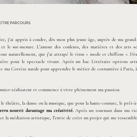
©
Alex Therry
OTRE PARCOURS
ite, j’ai appris à coudre, dès mon plus jeune âge, auprès de ma grand
n et le sur-mesure. L’amour des couleurs, des matières et des arts s
ut naturellement, que j’ai attrapé le virus « mode et chiffons ». Dè
umière pour le spectacle vivant. Après un bac Littéraire options art
tte ma Corrèze natale pour apprendre le métier de costumière à Paris, 
mier-réalisateur et commence à vivre pleinement ma passion.
le théâtre, la danse ou la musique, que pour la haute-couture, le prêt-à
evu nourrit davantage ma créativité.
Après un tournant dans ma vi
 et la médiation artistique, l’envie de créer un projet qui me ressembl