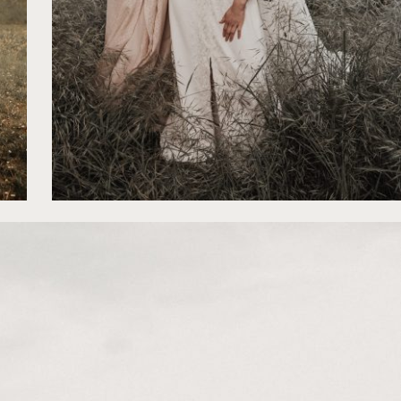
©
Alex Therry