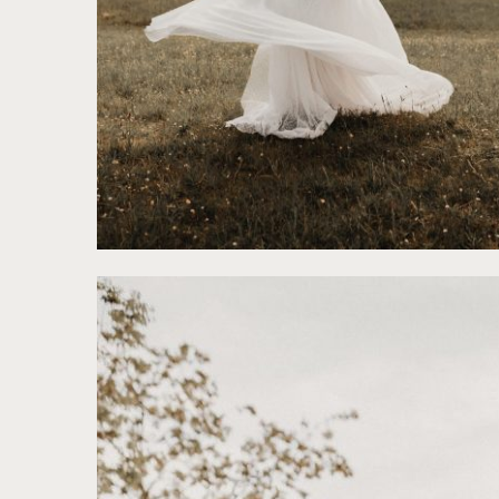
©
Alex Therry