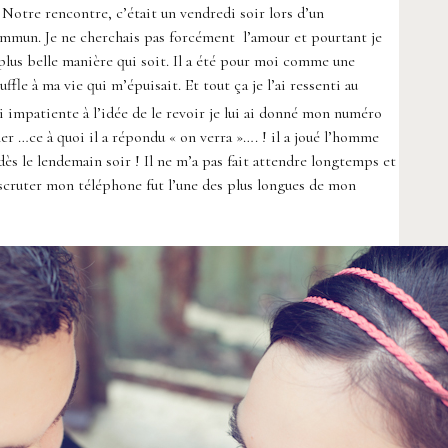
! Notre rencontre, c’était un vendredi soir lors d’un
ommun. Je ne cherchais pas forcément l’amour et pourtant je
plus belle manière qui soit. Il a été pour moi comme une
ffle à ma vie qui m’épuisait. Et tout ça je l’ai ressenti au
 impatiente à l’idée de le revoir je lui ai donné mon numéro
ler …ce à quoi il a répondu « on verra »…. ! il a joué l’homme
ès le lendemain soir ! Il ne m’a pas fait attendre longtemps et
 scruter mon téléphone fut l’une des plus longues de mon