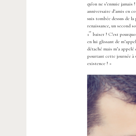
qu’on ne s’ennuie jamais 
anniversaire d’amis en c
suis tombée dessus de la 
renaissance, un second sou
er
1
baiser ! C’est pourquoi
en lui glissant de m’appe
détaché mais m’a appelé d
pourtant cette journée à
existence ! »