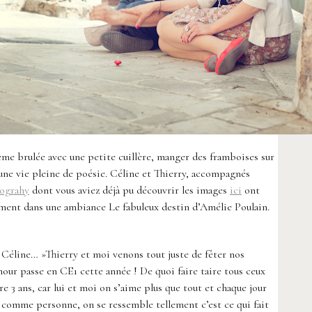
ème brulée avec une petite cuillère, manger des framboises sur
 une vie pleine de poésie. Céline et Thierry, accompagnés
tograhy
dont vous aviez déjà pu découvrir les images
ici
ont
ment dans une ambiance Le fabuleux destin d’Amélie Poulain.
 Céline… »Thierry et moi venons tout juste de fêter nos
our passe en CE1 cette année ! De quoi faire taire tous ceux
e 3 ans, car lui et moi on s’aime plus que tout et chaque jour
 comme personne, on se ressemble tellement c’est ce qui fait