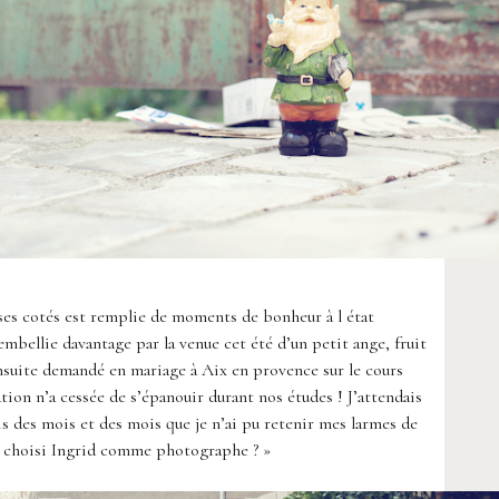
 ses cotés est remplie de moments de bonheur à l état
embellie davantage par la venue cet été d’un petit ange, fruit
ensuite demandé en mariage à Aix en provence sur le cours
ation n’a cessée de s’épanouir durant nos études ! J’attendais
s des mois et des mois que je n’ai pu retenir mes larmes de
r choisi Ingrid comme photographe ? »