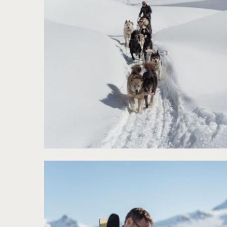
©
NeuPap Photography