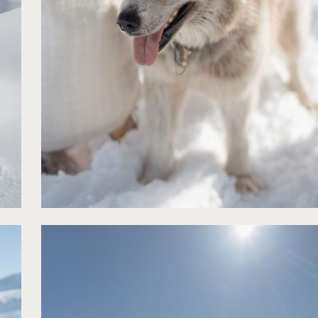
©
NeuPap Photography