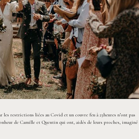
r les restrictions liées au Covid et un couvre feu à 23heures n’ont pas
onheur de Camille et Quentin qui ont, aidés de leurs proches, imaginé