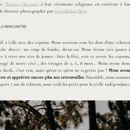
née
Thérèse Chopinet
à leur cérémonie religieuse en extérieur à Sa
elle histoire photographié par
Gwendoline Noir
.
LA RENCONTRE
fé à Lille avec des copains. Nous sortions tous les deux d’une relatio
che direct : un coup de foudre, dirait-on. Nous étions très jeunes 
à vivre nos vies de jeunes : faire la fête, voir et revoir les copains
voyagé de notre côté ; des voyages de 3, 6, 8 mois… Nous avons don
 facile, c’est vrai, mais qu’est-ce qu’on ne regrette pas !
Nous avon
rer et apprécier encore plus nos retrouvailles
. Ensemble, nous somme
Après 7 ans de relation, nous voilà fin prêts pour la réelle indépendanc