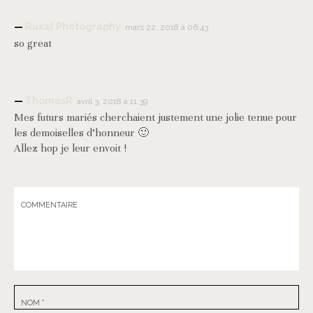
Ruxat Photography
mars 22, 2018 à 06:43
so great
ThomasR
avril 3, 2018 à 11:39
Mes futurs mariés cherchaient justement une jolie tenue pour
les demoiselles d’honneur 🙂
Allez hop je leur envoit !
COMMENTAIRE
NOM
*