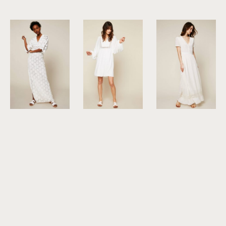
©
Leon & Harper
©
Amenapih
©
The Korner
©
BA&SH
©
Suncoo
©
Suncoo