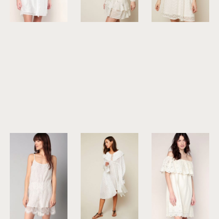
©
Manoush
©
Sessùn
©
Grace & Mila