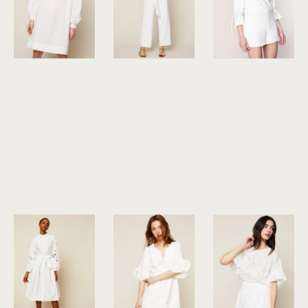
©
American Vintage
©
Suncoo
©
Iro