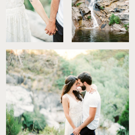
©
Brancoprata
©
Brancoprata