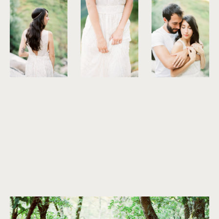
©
Brancoprata
©
Brancoprata
©
Brancoprata