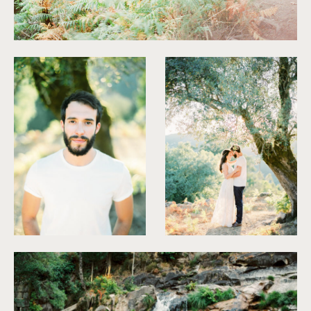
©
Brancoprata
©
Brancoprata
©
Brancoprata