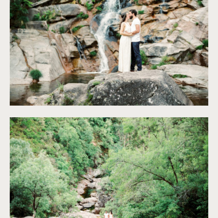
©
Brancoprata