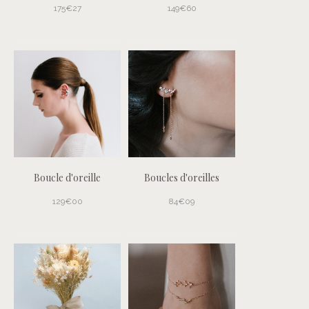
175€27
149€60
Boucle d'oreille
Boucles d'oreilles
129€00
84€09