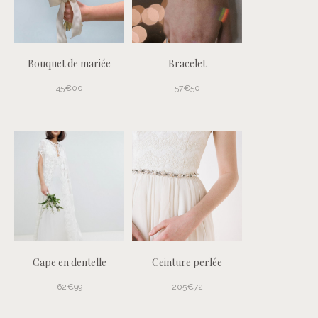
Bouquet de mariée
Bracelet
45€00
57€50
Cape en dentelle
Ceinture perlée
62€99
205€72