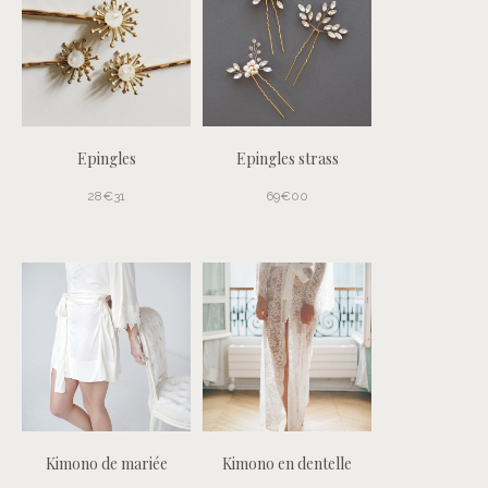
Epingles
Epingles strass
28€31
69€00
Kimono de mariée
Kimono en dentelle