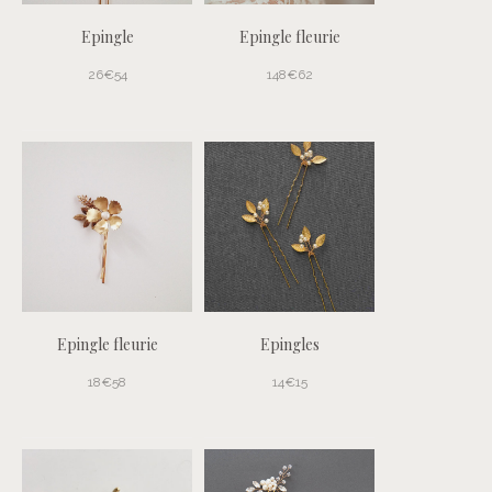
Epingle
Epingle fleurie
26€54
148€62
Epingle fleurie
Epingles
18€58
14€15