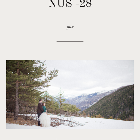
NUS -28
par