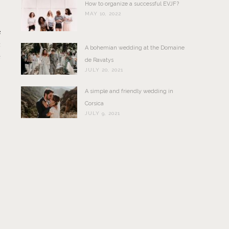
How to organize a successful EVJF?
MAY 10, 2022
e
t
A bohemian wedding at the Domaine
e
de Ravatys
JULY 20, 2021
A simple and friendly wedding in
Corsica
JULY 9, 2021