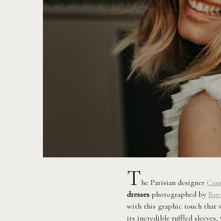
T
he Parisian designer
Cami
dresses
photographed by
Bapt
with this graphic touch that 
its incredible ruffled sleeves