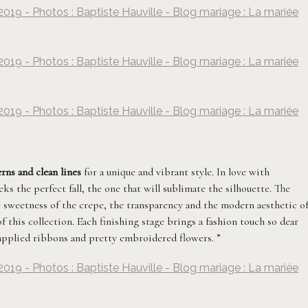
019 - Photos : Baptiste Hauville - Blog mariage : La mariée
Baptiste Hauville
019 - Photos : Baptiste Hauville - Blog mariage : La mariée
Baptiste Hauville
019 - Photos : Baptiste Hauville - Blog mariage : La mariée
Baptiste Hauville
rns and clean lines
for a unique and vibrant style. In love with
ks the perfect fall, the one that will sublimate the silhouette. The
e sweetness of the crepe, the transparency and the modern aesthetic o
 of this collection. Each finishing stage brings a fashion touch so dear
 applied ribbons and pretty embroidered flowers. ”
019 - Photos : Baptiste Hauville - Blog mariage : La mariée
Baptiste Hauville