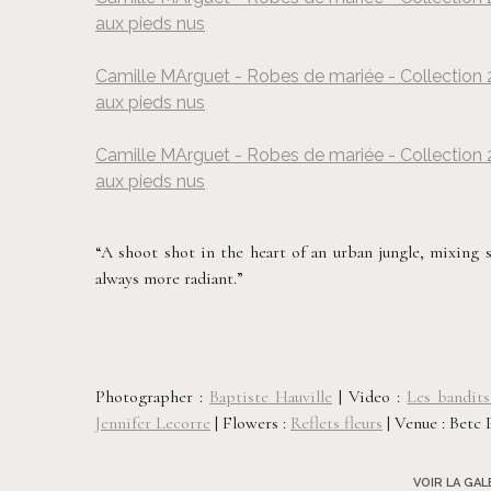
aux pieds nus
©
Camille MArguet - Robes de mariée - Collection 2
aux pieds nus
©
Camille MArguet - Robes de mariée - Collection 2
aux pieds nus
©
“A shoot shot in the heart of an urban jungle, mixing s
always more radiant.”
Photographer :
Baptiste Hauville
| Video :
Les bandits
Jennifer Lecorre
| Flowers :
Reflets fleurs
| Venue : Betc 
VOIR LA GA