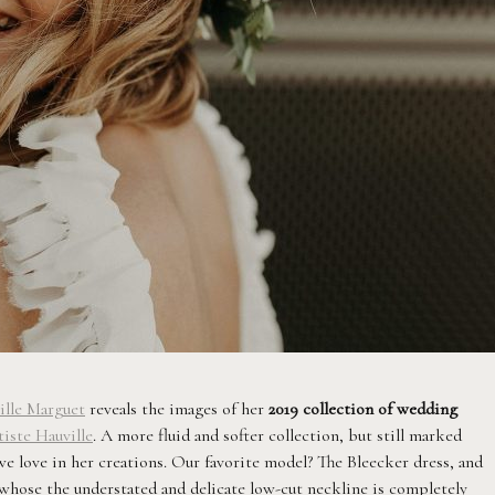
lle Marguet
reveals the images of her
2019 collection of wedding
iste Hauville
. A more fluid and softer collection, but still marked
we love in her creations. Our favorite model? The Bleecker dress, and
, whose the understated and delicate low-cut neckline is completely