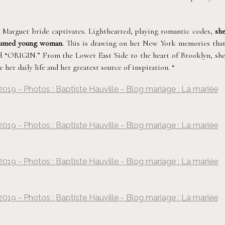
 Marguet bride captivates. Lighthearted, playing romantic codes,
sh
ssumed young woman
. This is drawing on her New York memories tha
led “ORIGIN.” From the Lower East Side to the heart of Brooklyn, sh
her daily life and her greatest source of inspiration. “
019 - Photos : Baptiste Hauville - Blog mariage : La mariée
Baptiste Hauville
019 - Photos : Baptiste Hauville - Blog mariage : La mariée
Baptiste Hauville
019 - Photos : Baptiste Hauville - Blog mariage : La mariée
Baptiste Hauville
019 - Photos : Baptiste Hauville - Blog mariage : La mariée
Baptiste Hauville