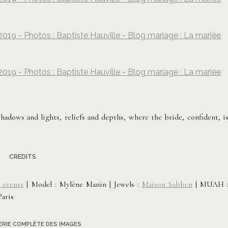
Baptiste Hauville
019 - Photos : Baptiste Hauville - Blog mariage : La mariée
Baptiste Hauville
019 - Photos : Baptiste Hauville - Blog mariage : La mariée
Baptiste Hauville
hadows and lights, reliefs and depths, where the bride, confident, i
CREDITS
 events
| Model : Mylène Manin | Jewels :
Maison Sabben
| MUAH 
Paris
LERIE COMPLÈTE DES IMAGES