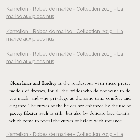
©
Jerome Taracki
Kamelion - Robes de mariée - Collection 2019 - La
mariée aux pieds nus
©
Jerome Taracki
Kamelion - Robes de mariée - Collection 2019 - La
mariée aux pieds nus
©
Jerome Taracki
Kamelion - Robes de mariée - Collection 2019 - La
mariée aux pieds nus
©
Jerome Taracki
Clean lines and fluidity
at the rendezvous with these pretty
models of dresses, for all the brides who do not want to do
too much, and who privilege at the same time comfort and
elegance. The curves of the brides are enhanced by the use of
pretty fabrics
such as silk, but also by delicate lace details,
which come to reveal the curves of brides with romance.
Kamelion - Robes de mariée - Collection 2019 - La